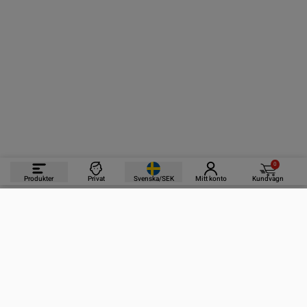
0
Produkter
Privat
Svenska/SEK
Mitt konto
Kundvagn