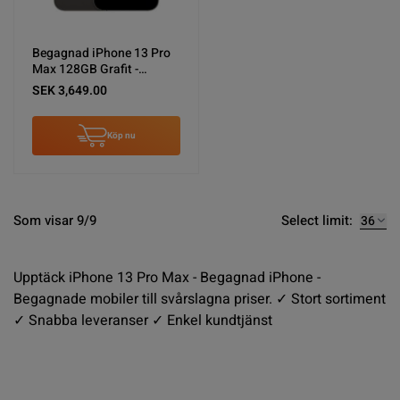
Begagnad iPhone 13 Pro
Max 128GB Grafit -
Använt skick
SEK 3,649.00
Köp nu
Select limit:
Som visar 9/9
Upptäck iPhone 13 Pro Max - Begagnad iPhone -
Begagnade mobiler till svårslagna priser. ✓ Stort sortiment
✓ Snabba leveranser ✓ Enkel kundtjänst