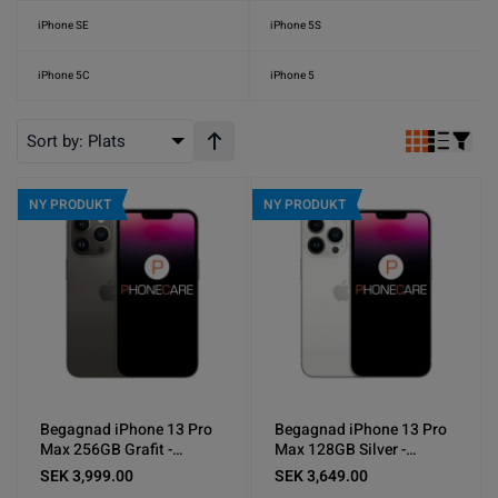
iPhone SE
iPhone 5S
iPhone 5C
iPhone 5
Sort by:
Plats
Stigande ordning
NY PRODUKT
NY PRODUKT
Begagnad iPhone 13 Pro
Begagnad iPhone 13 Pro
Max 256GB Grafit -
Max 128GB Silver -
Använt skick
Använt skick
SEK 3,999.00
SEK 3,649.00