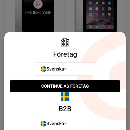
Begagnad iPad 10 64GB
Begagnad iPad 3 Wifi med
Silver - Mycket bra skick
4G 32GB Svart - Bra skick
Företag
SEK 3,169.00
SEK 999.00
Svenska
Meddela mig
Köp nu
CONTINUE AS FÖRETAG
Select limit:
Som visar 2/2
B2B
Upptäck iPad (10th Gen -2022) - iPad Series - Begagnad
Svenska
iPad - Begagnade mobiler till svårslagna priser. ✓ Stort