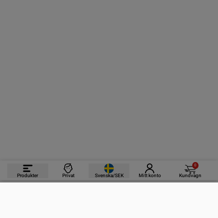
0
Produkter
Privat
Svenska/SEK
Mitt konto
Kundvagn