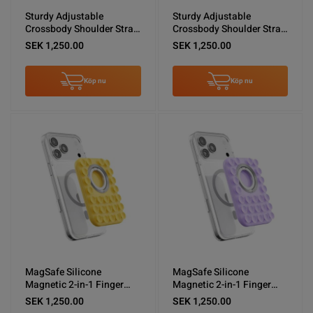
Sturdy Adjustable
Sturdy Adjustable
Crossbody Shoulder Strap
Crossbody Shoulder Strap
for Phones -Purple
for Phones -Pink
SEK 1,250.00
SEK 1,250.00
Köp nu
Köp nu
MagSafe Silicone
MagSafe Silicone
Magnetic 2-in-1 Finger
Magnetic 2-in-1 Finger
Phone Kickstand Yellow
Phone Kickstand Purple
SEK 1,250.00
SEK 1,250.00