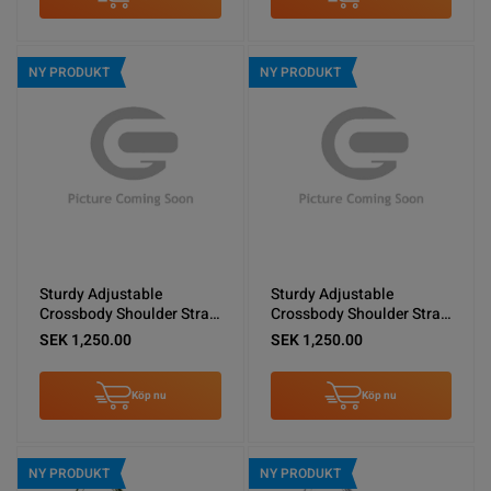
NY PRODUKT
NY PRODUKT
Sturdy Adjustable
Sturdy Adjustable
Crossbody Shoulder Strap
Crossbody Shoulder Strap
for Phones -Vintage White
for Phones -Black
SEK 1,250.00
SEK 1,250.00
Köp nu
Köp nu
NY PRODUKT
NY PRODUKT