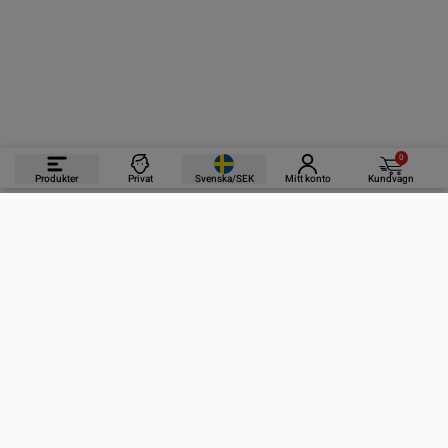
0
Produkter
Privat
Svenska/SEK
Mitt konto
Kundvagn
PRODUKTER
INFORMATION