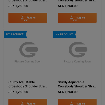
Crossbody Shoulder Strap
Crossbody Shoulder Strap
for Phones -Army Green
for Phones -Green
SEK 1,250.00
SEK 1,250.00
Köp nu
Köp nu
NY PRODUKT
NY PRODUKT
Sturdy Adjustable
Sturdy Adjustable
Crossbody Shoulder Strap
Crossbody Shoulder Strap
for Phones -Light Gray
for Phones -Dark Gray
SEK 1,250.00
SEK 1,250.00
Köp nu
Köp nu