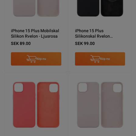
iPhone 15 Plus Mobilskal
iPhone 15 Plus
Silikon Rvelon - Ljusrosa
Silikonskal Rvelon
MagSafe - Svart
SEK 89.00
SEK 99.00
Köp nu
Köp nu