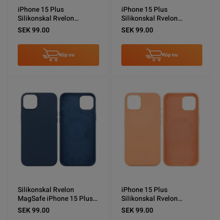
iPhone 15 Plus
iPhone 15 Plus
Silikonskal Rvelon
Silikonskal Rvelon
MagSafe - Röd
MagSafe - Rosa
SEK 99.00
SEK 99.00
Köp nu
Köp nu
Silikonskal Rvelon
iPhone 15 Plus
MagSafe iPhone 15 Plus -
Silikonskal Rvelon
Mörkblå
MagSafe - Gul
SEK 99.00
SEK 99.00