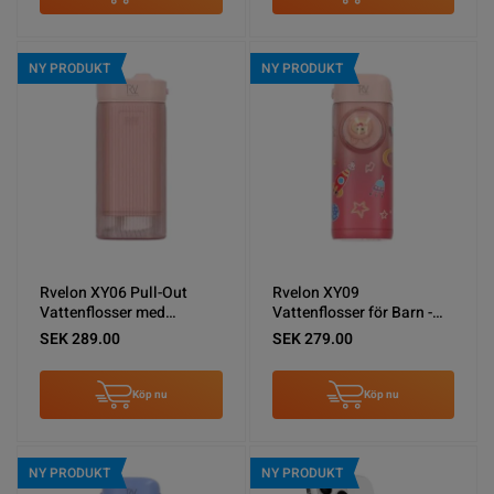
NY PRODUKT
NY PRODUKT
Rvelon XY06 Pull-Out
Rvelon XY09
Vattenflosser med
Vattenflosser för Barn -
spolning - Rosa
Rosa
SEK 289.00
SEK 279.00
Köp nu
Köp nu
NY PRODUKT
NY PRODUKT