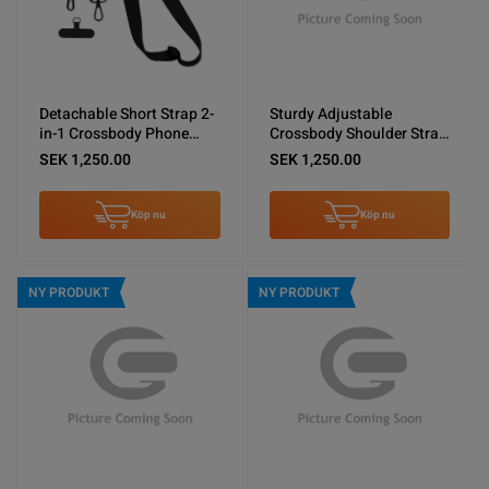
Detachable Short Strap 2-
Sturdy Adjustable
in-1 Crossbody Phone
Crossbody Shoulder Strap
Shoulder Lanyard Black
for Phones -Brown
SEK 1,250.00
SEK 1,250.00
Köp nu
Köp nu
NY PRODUKT
NY PRODUKT