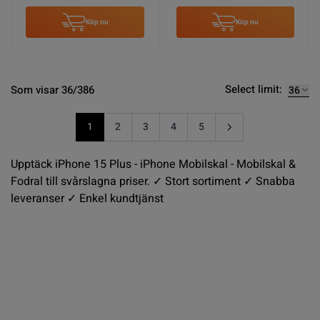
Köp nu
Köp nu
Select limit:
Som visar 36/386
1
2
3
4
5
You're currently reading page
Sida
Sida
Sida
Sida
Upptäck iPhone 15 Plus - iPhone Mobilskal - Mobilskal &
Fodral till svårslagna priser. ✓ Stort sortiment ✓ Snabba
leveranser ✓ Enkel kundtjänst