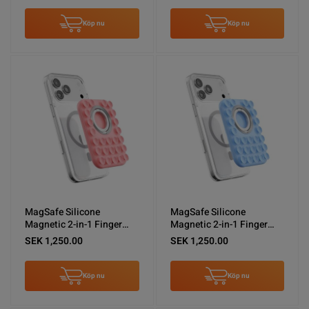
Köp nu
Köp nu
MagSafe Silicone
MagSafe Silicone
Magnetic 2-in-1 Finger
Magnetic 2-in-1 Finger
Phone Kickstand Pink
Phone Kickstand Light
SEK 1,250.00
SEK 1,250.00
Blue
Köp nu
Köp nu