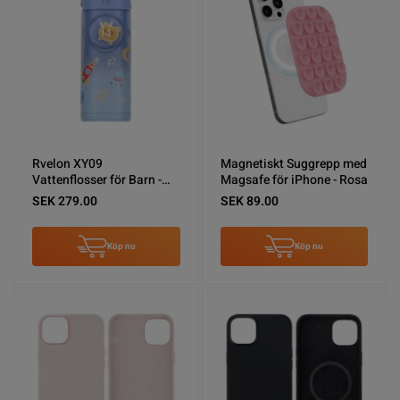
Rvelon XY09
Magnetiskt Suggrepp med
Vattenflosser för Barn -
Magsafe för iPhone - Rosa
Blå
SEK 279.00
SEK 89.00
Köp nu
Köp nu