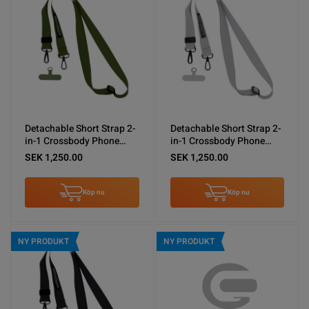
Detachable Short Strap 2-
Detachable Short Strap 2-
in-1 Crossbody Phone
in-1 Crossbody Phone
Shoulder Lanyard Army
Shoulder Lanyard Gray
SEK 1,250.00
SEK 1,250.00
Green
Köp nu
Köp nu
NY PRODUKT
NY PRODUKT