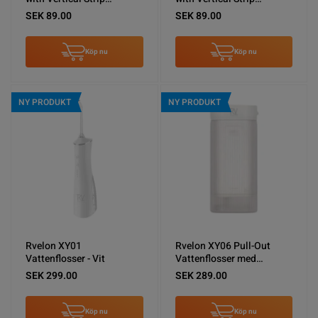
Kickstand Green
Kickstand Blue
SEK 89.00
SEK 89.00
Köp nu
Köp nu
NY PRODUKT
NY PRODUKT
Rvelon XY01
Rvelon XY06 Pull-Out
Vattenflosser - Vit
Vattenflosser med
spolning - Vit
SEK 299.00
SEK 289.00
Köp nu
Köp nu