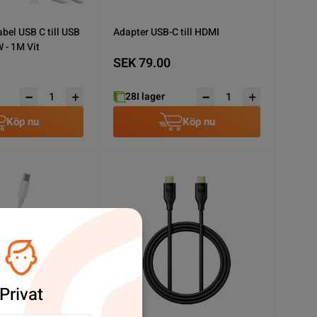
bel USB C till USB
Adapter USB-C till HDMI
 - 1M Vit
SEK 79.00
28
I lager
Köp nu
Köp nu
Privat