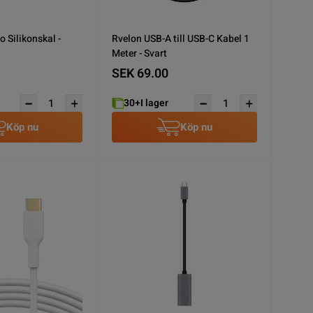
 Silikonskal -
Rvelon USB-A till USB-C Kabel 1
Meter - Svart
SEK 69.00
30+
I lager
Köp nu
Köp nu