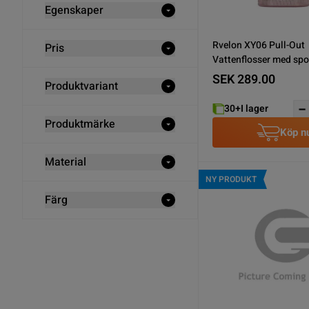
Egenskaper
Rvelon XY06 Pull-Out
Pris
Vattenflosser med spo
Rosa
SEK 289.00
Produktvariant
30+
I lager
Produktmärke
Köp n
Material
NY PRODUKT
Färg