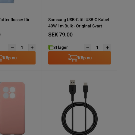
attenflosser för
Samsung USB-C till USB-C Kabel
40W 1m Bulk - Original Svart
0
SEK 79.00
3
I lager
Köp nu
Köp nu