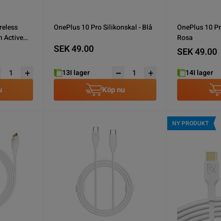
reless
OnePlus 10 Pro Silikonskal - Blå
OnePlus 10 Pro
h Active
Rosa
SEK 49.00
Noise Cancellation ANC Rose
SEK 49.00
13
I lager
14
I lager
u
Köp nu
NY PRODUKT