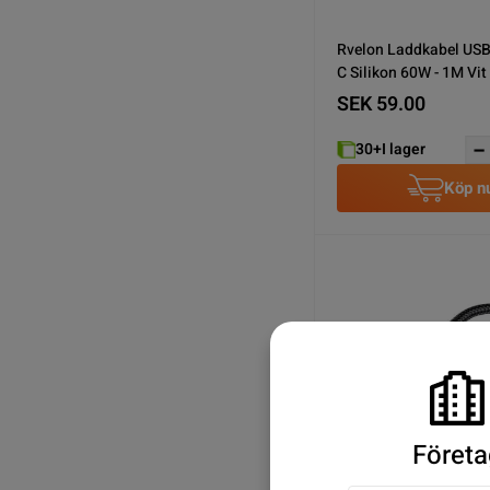
Rvelon Laddkabel USB 
C Silikon 60W - 1M Vit
SEK 59.00
30+
I lager
Köp n
Företa