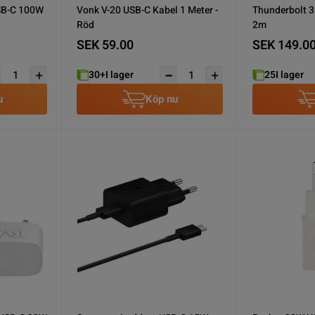
SB-C 100W
Vonk V-20 USB-C Kabel 1 Meter -
Thunderbolt 3 
Röd
2m
SEK 59.00
SEK 149.0
30+
I lager
25
I lager
u
Köp nu