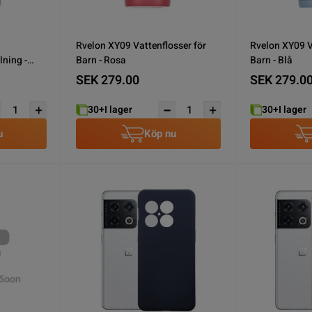
Rvelon XY09 Vattenflosser för
Rvelon XY09 V
lning -
Barn - Rosa
Barn - Blå
SEK 279.00
SEK 279.0
30+
I lager
30+
I lager
u
Köp nu