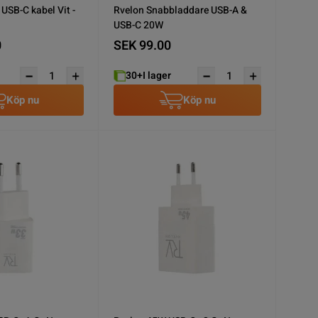
USB-C kabel Vit -
Rvelon Snabbladdare USB-A &
USB-C 20W
0
SEK 99.00
30+
I lager
Köp nu
Köp nu