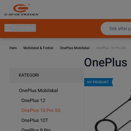
Hoppa till innehållet
Produkter
Hem
|
Mobilskal & Fodral
|
OnePlus Mobilskal
|
OnePlus 10 Pro 5G
OnePlus 
KATEGORI
NY PRODUKT
OnePlus Mobilskal
OnePlus 12
OnePlus 10 Pro 5G
OnePlus 10T
OnePlus 9 Pro