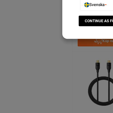
Svenska
USB C till USB A OTG 
SEK 49.00
CONTINUE AS 
5
I lager
Köp n