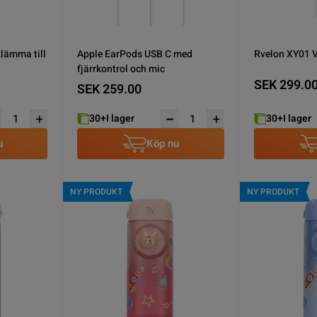
lämma till
Apple EarPods USB C med
Rvelon XY01 Va
fjärrkontrol och mic
SEK 299.0
SEK 259.00
30+
I lager
30+
I lager
u
Köp nu
NY PRODUKT
NY PRODUKT