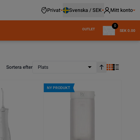
Privat
Svenska / SEK
Mitt konto
0
OUTLET
SEK 0.00
Sortera efter
Plats
Stigande ordning
NY PRODUKT