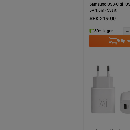
Samsung USB-C till U
5A 1,8m - Svart
SEK 219.00
30+
I lager
Köp n