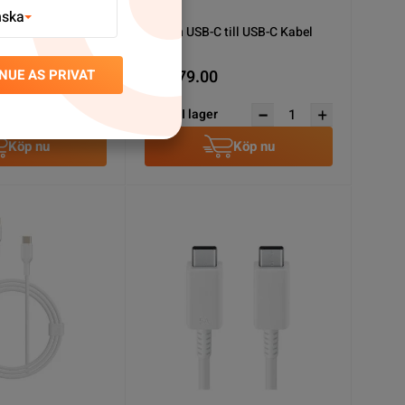
nska
hernet OTG Adapter
Rvelon USB-C till USB-C Kabel
2m
0
SEK 79.00
NUE AS PRIVAT
30+
I lager
Köp nu
Köp nu