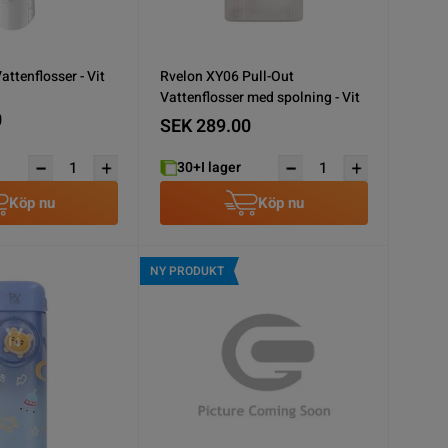
ttenflosser - Vit
Rvelon XY06 Pull-Out
Vattenflosser med spolning - Vit
0
SEK 289.00
30+
I lager
Köp nu
Köp nu
NY PRODUKT