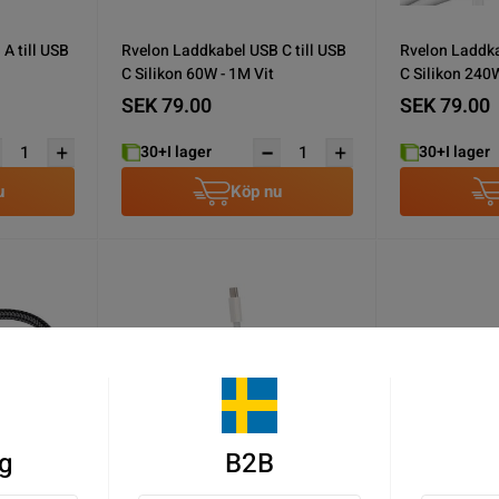
A till USB
Rvelon Laddkabel USB C till USB
Rvelon Laddka
C Silikon 60W - 1M Vit
C Silikon 240W
SEK 79.00
SEK 79.00
30+
I lager
30+
I lager
u
Köp nu
g
B2B