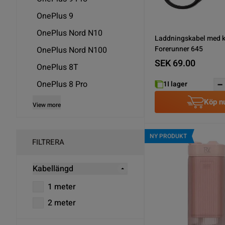
OnePlus 9
OnePlus Nord N10
Laddningskabel med k
Forerunner 645
OnePlus Nord N100
SEK 69.00
OnePlus 8T
OnePlus 8 Pro
1
I lager
Köp n
View more
NY PRODUKT
FILTRERA
Kabellängd
1 meter
2 meter