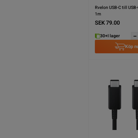
Rvelon USB-C till USB
1m
SEK 79.00
30+
I lager
Köp n