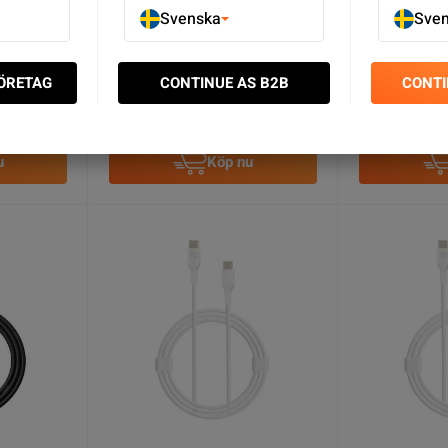
Svenska
Sve
Adapter
USB-C till Ethernet + USB C
USB-C till Et
SEK 239.00
SEK 229.0
FÖRETAG
CONTINUE AS B2B
CONTI
6
I lager
1
I lager
u
Köp nu