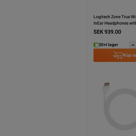
Logitech Zone True Wi
InEar Headphones wit
SEK 939.00
30+
I lager
Köp n