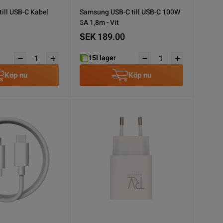
till USB-C Kabel
Samsung USB-C till USB-C 100W
5A 1,8m - Vit
SEK 189.00
15
I lager
Köp nu
Köp nu