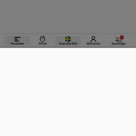
0
Produkter
Privat
Svenska/SEK
Mitt konto
Kundvagn
PRODUKTER
INFORMATION