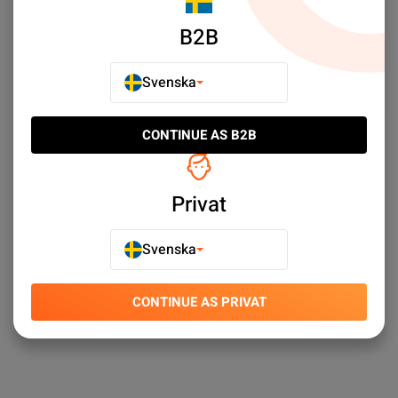
B2B
Meddela mig
Svenska
Select limit:
Som visar 3/3
CONTINUE AS B2B
Upptäck iPad Mini (5th Gen-2019) - iPad mini Series -
Begagnad iPad - Begagnade mobiler till svårslagna priser.
Privat
✓ Stort sortiment ✓ Snabba leveranser ✓ Enkel kundtjänst
Svenska
CONTINUE AS PRIVAT