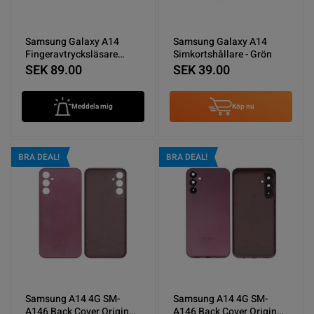
Samsung Galaxy A14
Samsung Galaxy A14
Fingeravtrycksläsare
Simkortshållare - Grön
Flexkabel - Svart
SEK 89.00
SEK 39.00
Meddela mig
Köp nu
BRA DEAL!
BRA DEAL!
Samsung A14 4G SM-
Samsung A14 4G SM-
A146 Back Cover Original
A146 Back Cover Original