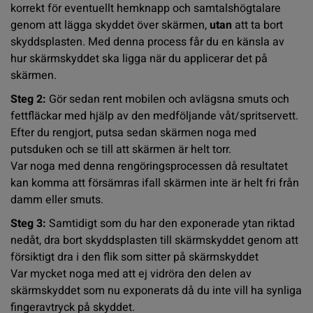
korrekt för eventuellt hemknapp och samtalshögtalare
genom att lägga skyddet över skärmen,
utan
att ta bort
skyddsplasten. Med denna process får du en känsla av
hur skärmskyddet ska ligga när du applicerar det på
skärmen.
Steg 2:
Gör sedan rent mobilen och avlägsna smuts och
fettfläckar med hjälp av den
medföljande våt/spritservett.
Efter du rengjort, putsa sedan skärmen noga med
putsduken och se till att skärmen är helt torr.
Var noga med denna rengöringsprocessen då resultatet
kan komma att försämras ifall skärmen inte är helt fri från
damm eller smuts.
Steg 3:
Samtidigt som du har den exponerade ytan riktad
nedåt, dra bort skyddsplasten till skärmskyddet genom att
försiktigt dra i den flik som sitter på skärmskyddet
Var mycket noga med att ej vidröra den delen av
skärmskyddet som nu exponerats då du inte vill ha synliga
fingeravtryck på skyddet.