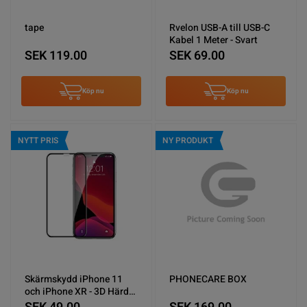
tape
Rvelon USB-A till USB-C
Kabel 1 Meter - Svart
SEK 119.00
SEK 69.00
Köp nu
Köp nu
NYTT PRIS
NY PRODUKT
Skärmskydd iPhone 11
PHONECARE BOX
och iPhone XR - 3D Härdat
Glas miljö