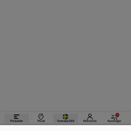
0
Produkter
Privat
Svenska/SEK
Mitt konto
Kundvagn