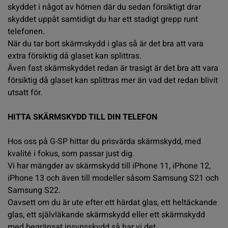
skyddet i något av hörnen där du sedan försiktigt drar
skyddet uppåt samtidigt du har ett stadigt grepp runt
telefonen.
När du tar bort skärmskydd i glas så är det bra att vara
extra försiktig då glaset kan splittras.
Även fast skärmskyddet redan är trasigt är det bra att vara
försiktig då glaset kan splittras mer än vad det redan blivit
utsatt för.
HITTA SKÄRMSKYDD TILL DIN
TELEFON
Hos oss på G-SP hittar du prisvärda skärmskydd, med
kvalité i fokus, som passar just dig.
Vi har mängder av skärmskydd till
iPhone 11
,
iPhone 12
,
iPhone 13
och även till modeller såsom
Samsung S21
och
Samsung S22
.
Oavsett om du är ute efter ett härdat glas, ett heltäckande
glas, ett självläkande skärmskydd eller ett skärmskydd
med begränsat insynsskydd så har vi det.