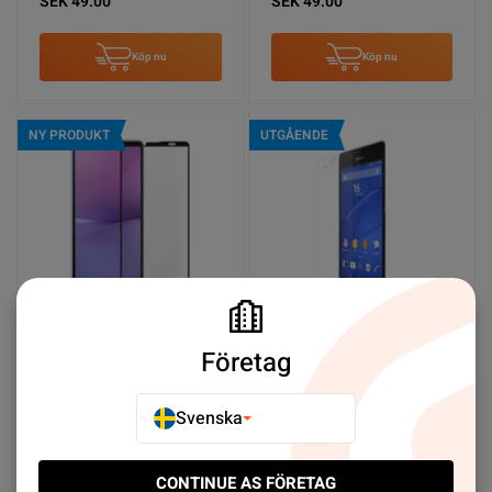
SEK 49.00
SEK 49.00
Köp nu
Köp nu
NY PRODUKT
UTGÅENDE
Företag
Skärmskydd Sony Xperia
Skärmskydd Xperia Z3
10 V Härdat Glas
Plus - Härdat Japan Glas
SEK 49.00
SEK 19.00
Svenska
Köp nu
Köp nu
CONTINUE AS FÖRETAG