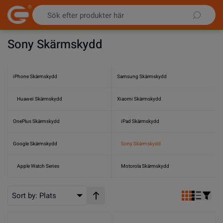
Hoppa till innehållet
Sony Skärmskydd
iPhone Skärmskydd
Samsung Skärmskydd
Huawei Skärmskydd
Xiaomi Skärmskydd
OnePlus Skärmskydd
iPad Skärmskydd
Google Skärmskydd
Sony Skärmskydd
Apple Watch Series
Motorola Skärmskydd
Sort by:
Plats
Stigande ordning