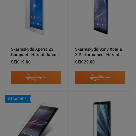
Skärmskydd Xperia Z3
Skärmskydd Sony Xperia
Compact - Härdat Japan
X Performance - Härdat
Glas
Japan Glas
SEK 19.00
SEK 29.00
Köp nu
Köp nu
UTGÅENDE