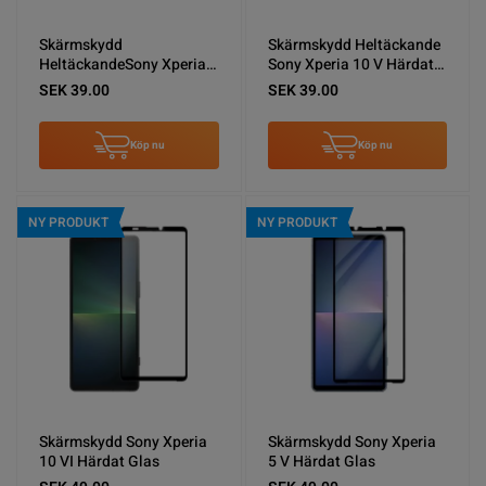
Skärmskydd
Skärmskydd Heltäckande
HeltäckandeSony Xperia 1
Sony Xperia 10 V Härdat
V Härdat Glas (miljö)
Glas (miljö)
SEK 39.00
SEK 39.00
Köp nu
Köp nu
NY PRODUKT
NY PRODUKT
Skärmskydd Sony Xperia
Skärmskydd Sony Xperia
10 VI Härdat Glas
5 V Härdat Glas