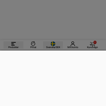
0
Produkter
Privat
Svenska/SEK
Mitt konto
Kundvagn
PRODUKTER