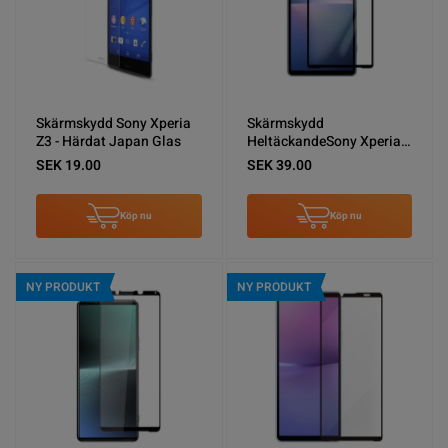
Skärmskydd Sony Xperia
Skärmskydd
Z3 - Härdat Japan Glas
HeltäckandeSony Xperia 5
V Härdat Glas (miljö)
SEK 19.00
SEK 39.00
Köp nu
Köp nu
NY PRODUKT
NY PRODUKT