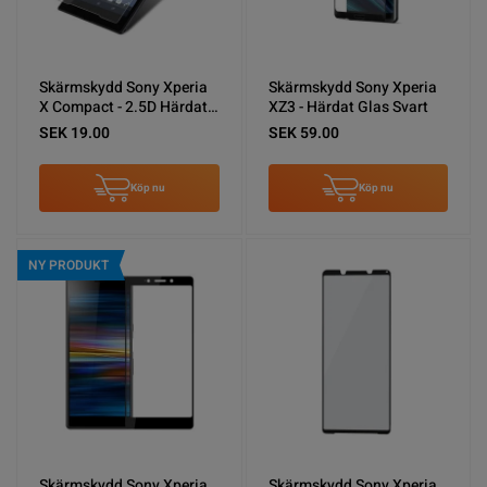
Skärmskydd Sony Xperia
Skärmskydd Sony Xperia
X Compact - 2.5D Härdat
XZ3 - Härdat Glas Svart
Glas
SEK 19.00
SEK 59.00
Köp nu
Köp nu
NY PRODUKT
Skärmskydd Sony Xperia
Skärmskydd Sony Xperia