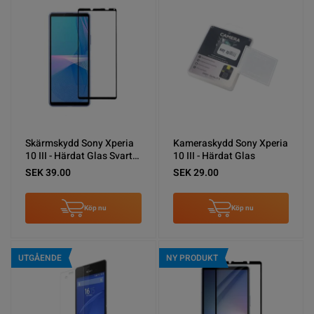
Skärmskydd Sony Xperia
Kameraskydd Sony Xperia
10 III - Härdat Glas Svart
10 III - Härdat Glas
(miljö)
SEK 39.00
SEK 29.00
Köp nu
Köp nu
UTGÅENDE
NY PRODUKT