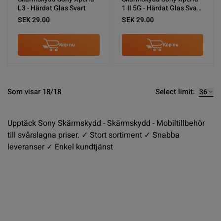
L3 - Härdat Glas Svart
1 II 5G - Härdat Glas Svart
(miljö)
SEK 29.00
SEK 29.00
Köp nu
Köp nu
Select limit:
Som visar 18/18
Upptäck Sony Skärmskydd - Skärmskydd - Mobiltillbehör
till svårslagna priser. ✓ Stort sortiment ✓ Snabba
leveranser ✓ Enkel kundtjänst