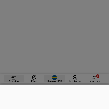
0
Produkter
Privat
Svenska/SEK
Mitt konto
Kundvagn