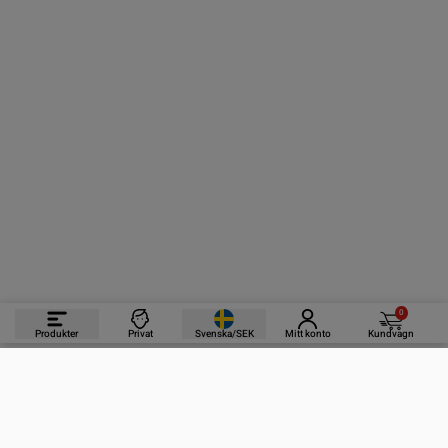
0
Produkter
Privat
Svenska/SEK
Mitt konto
Kundvagn