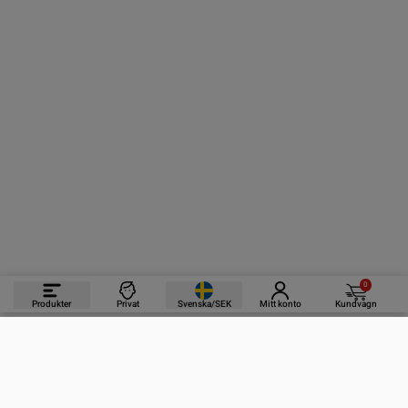
0
Produkter
Privat
Svenska/SEK
Mitt konto
Kundvagn