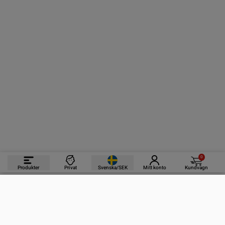
0
Produkter
Privat
Svenska/SEK
Mitt konto
Kundvagn