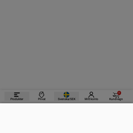
0
Produkter
Privat
Svenska/SEK
Mitt konto
Kundvagn