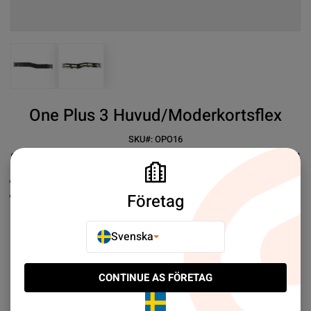
View larger image
View larger image
One Plus 3 Huvud/Moderkortsflex
SKU#:
OPO16
SEK 59.00
4
Ersättningsreservdel
Testad innan leverans
Företag
Mer information
Svenska
E-POSTA TILL EN VÄN
CONTINUE AS FÖRETAG
LÄGG TILL I JÄMFÖR