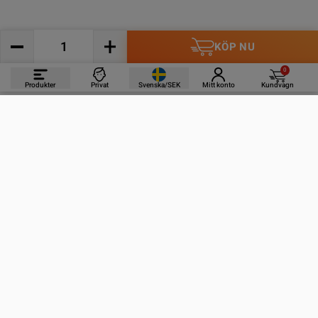
KÖP NU
0
Produkter
Privat
Svenska/SEK
Mitt konto
Kundvagn
PRODUKTER
INFORMATION
KONTAKTA OSS