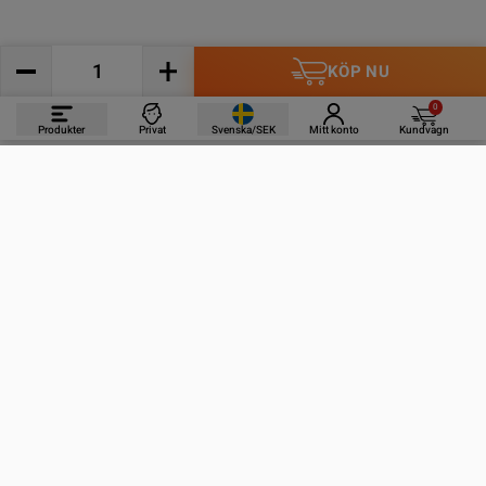
KÖP NU
0
Produkter
Privat
Svenska/SEK
Mitt konto
Kundvagn
PRODUKTER
INFORMATION
KONTAKTA OSS