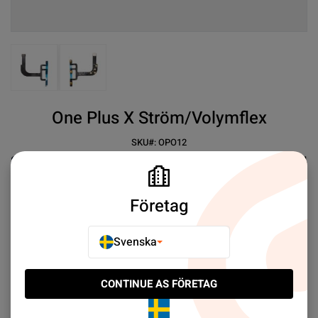
View larger image
View larger image
One Plus X Ström/Volymflex
SKU#:
OPO12
SEK 29.00
4
✓ Ström flexkabel
✓ Volym flexkabel
Företag
Mer information
Svenska
E-POSTA TILL EN VÄN
CONTINUE AS FÖRETAG
LÄGG TILL I JÄMFÖR