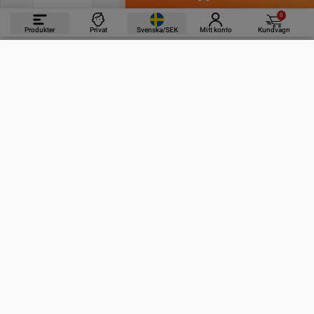
0
Produkter
Privat
Svenska/SEK
Mitt konto
Kundvagn
PRODUKTER
INFORMATION
KONTAKTA OSS
PRENUMERERA PÅ VÅRA NYHETSBREV