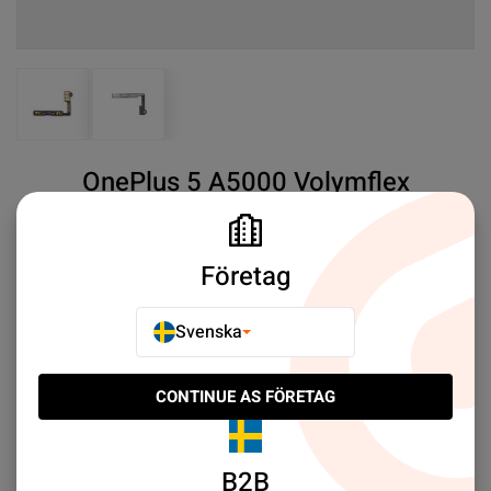
View larger image
View larger image
OnePlus 5 A5000 Volymflex
SKU#:
ONE5022
SEK 29.00
6
Företag
OnePlus 5
A5000 - Volume Flex-Cable
Mer information
Svenska
CONTINUE AS FÖRETAG
E-POSTA TILL EN VÄN
LÄGG TILL I JÄMFÖR
B2B