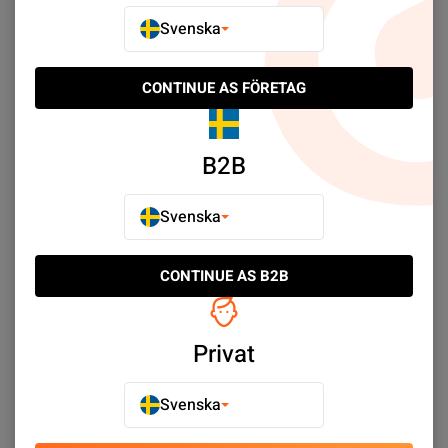
Svenska
NY PRODUKT
NY PRODUKT
CONTINUE AS FÖRETAG
B2B
Svenska
Korthållare med Magsafe
Korthållare med Magsafe
CONTINUE AS B2B
till iPhone - Mörkblå
till iPhone - Grå
SEK 99.00
SEK 99.00
Privat
Köp nu
Köp nu
Svenska
NY PRODUKT