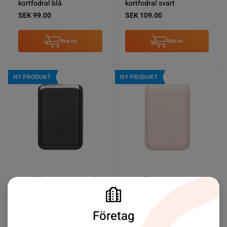
kortfodral blå
kortfodral svart
SEK 99.00
SEK 109.00
Köp nu
Köp nu
NY PRODUKT
NY PRODUKT
Korthållare med Magsafe
Korthållare med Magsafe
till iPhone - Svart
till iPhone - Rosa
SEK 99.00
SEK 89.00
Företag
Köp nu
Köp nu