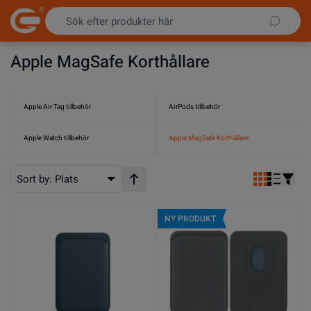
Hoppa till innehållet
Apple MagSafe Korthållare
Apple Air Tag tillbehör
AirPods tillbehör
Apple Watch tillbehör
Apple MagSafe Korthållare
Sort by:
Plats
Stigande ordning
NY PRODUKT