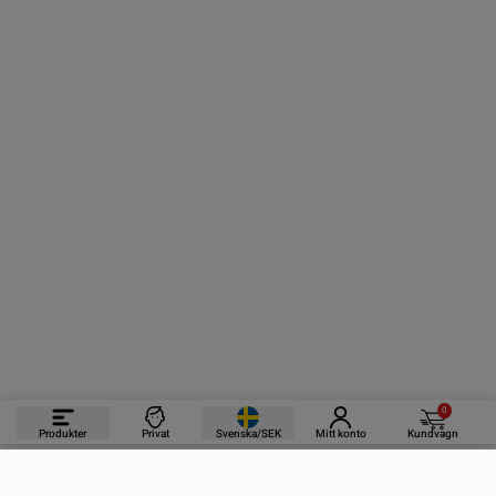
0
Produkter
Privat
Svenska/SEK
Mitt konto
Kundvagn