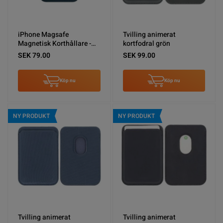
iPhone Magsafe
Tvilling animerat
Magnetisk Korthållare -
kortfodral grön
Blå
SEK 79.00
SEK 99.00
Köp nu
Köp nu
NY PRODUKT
NY PRODUKT
Tvilling animerat
Tvilling animerat