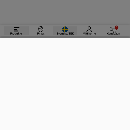
0
Produkter
Privat
Svenska/SEK
Mitt konto
Kundvagn
PRODUKTER
INFORMATION
KONTAKTA OSS