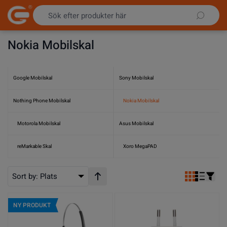
Hoppa till innehållet
Nokia Mobilskal
Google Mobilskal
Sony Mobilskal
Nothing Phone Mobilskal
Nokia Mobilskal
Motorola Mobilskal
Asus Mobilskal
reMarkable Skal
Xoro MegaPAD
Sort by:
Plats
Stigande ordning
NY PRODUKT