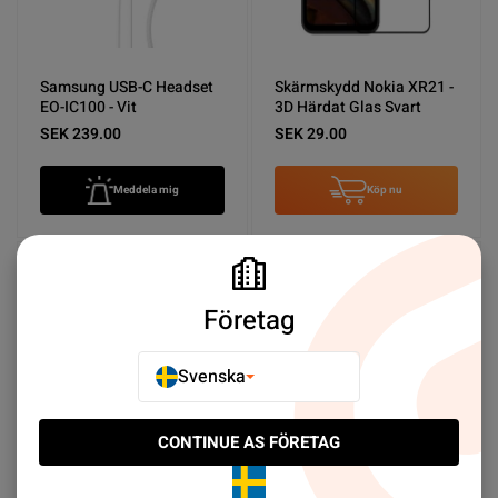
Samsung USB-C Headset
Skärmskydd Nokia XR21 -
EO-IC100 - Vit
3D Härdat Glas Svart
SEK 239.00
SEK 29.00
Meddela mig
Köp nu
NY PRODUKT
NY PRODUKT
Företag
Svenska
CONTINUE AS FÖRETAG
Samsung Trio Laddare
Samsung Laddare Duo