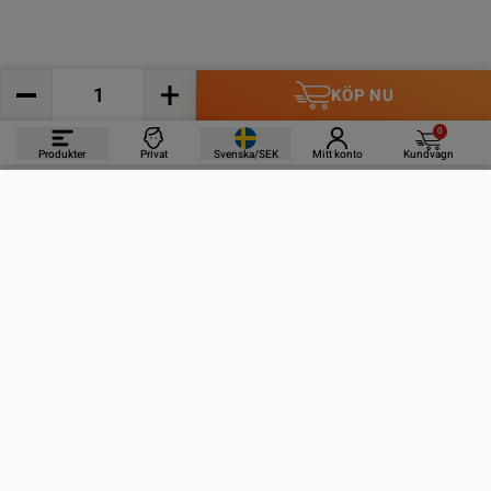
KÖP NU
0
Produkter
Privat
Svenska/SEK
Mitt konto
Kundvagn
PRODUKTER
INFORMATION