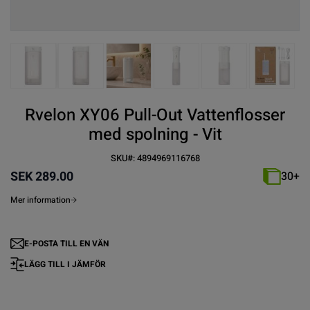
View larger image
View larger image
View larger image
View larger image
View larger imag
View la
Rvelon XY06 Pull-Out Vattenflosser
med spolning - Vit
SKU#:
4894969116768
SEK 289.00
30+
Mer information
E-POSTA TILL EN VÄN
LÄGG TILL I JÄMFÖR