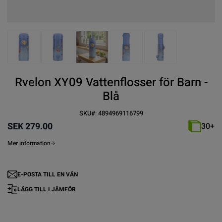
View larger image
View larger image
View larger image
View larger image
View larger imag
Rvelon XY09 Vattenflosser för Barn -
Blå
SKU#:
4894969116799
SEK 279.00
30+
Mer information
E-POSTA TILL EN VÄN
LÄGG TILL I JÄMFÖR