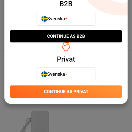
B2B
Köp nu
Köp nu
Svenska
CONTINUE AS B2B
Översikt
Produktspecifikationer
Privat
Svenska
Du kanske också gillar
CONTINUE AS PRIVAT