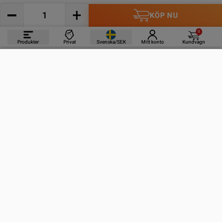
KÖP NU
0
Produkter
Privat
Svenska/SEK
Mitt konto
Kundvagn
PRODUKTER
INFORMATION
KONTAKTA OSS
PRENUMERERA PÅ VÅRA NYHETSBREV