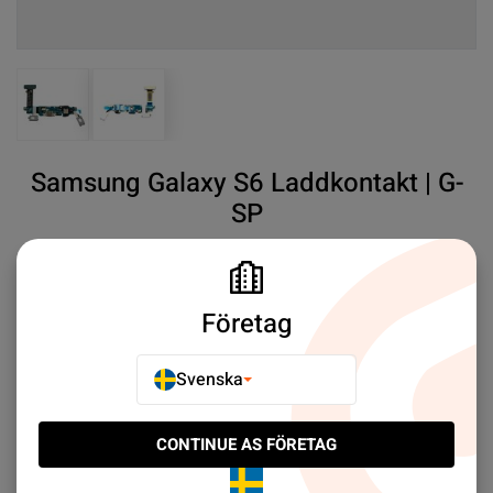
View larger image
View larger image
Samsung Galaxy S6 Laddkontakt | G-
SP
SKU#:
SAG92007
SEK 69.00
2
Företag
Samsung
S6 Laddkontakt
Mer information
Svenska
E-POSTA TILL EN VÄN
CONTINUE AS FÖRETAG
LÄGG TILL I JÄMFÖR