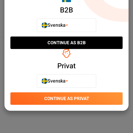
B2B
Svenska
CONTINUE AS B2B
Översikt
Produktspecifikationer
Privat
Svenska
CONTINUE AS PRIVAT