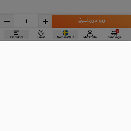
KÖP NU
0
Produkter
Privat
Svenska/SEK
Mitt konto
Kundvagn
PRODUKTER
INFORMATION
KONTAKTA OSS