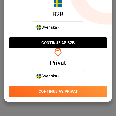
LÄGG TILL I JÄMFÖR
B2B
Svenska
CONTINUE AS B2B
Översikt
Privat
Produktspecifikationer
Svenska
CONTINUE AS PRIVAT