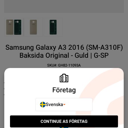
View larger image
View larger image
View larger image
Samsung Galaxy A3 2016 (SM-A310F)
Baksida Original - Guld | G-SP
SKU#:
GH82-11093A
SEK 139.00
4
Ersättningsbaksida
Företag
Samsung
Original
Enkel installation
Svenska
Mer information
CONTINUE AS FÖRETAG
E-POSTA TILL EN VÄN