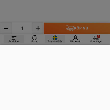
KÖP NU
0
Produkter
Privat
Svenska/SEK
Mitt konto
Kundvagn
PRODUKTER
INFORMATION