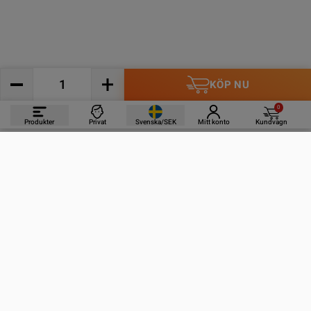
KÖP NU
0
Produkter
Privat
Svenska/SEK
Mitt konto
Kundvagn
PRODUKTER
INFORMATION