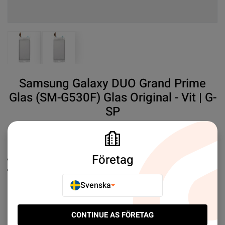
View larger image
View larger image
Samsung Galaxy DUO Grand Prime
Glas (SM-G530F) Glas Original - Vit | G-
SP
SKU#:
GH96-07803A
SEK 159.00
1
Företag
Ersättningsskärm
Samsung
Original
Svenska
Mer information
CONTINUE AS FÖRETAG
E-POSTA TILL EN VÄN