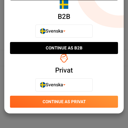
LÄGG TILL I JÄMFÖR
B2B
Svenska
CONTINUE AS B2B
Översikt
Privat
Produktspecifikationer
Svenska
CONTINUE AS PRIVAT