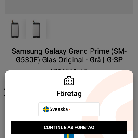
View larger image
View larger image
Samsung Galaxy Grand Prime (SM-
G530F) Glas Original - Grå | G-SP
SKU#:
GH96-07760B
SEK 249.00
2
Ersättningsskärm
Företag
Samsung
Original
Mer information
Svenska
E-POSTA TILL EN VÄN
CONTINUE AS FÖRETAG
LÄGG TILL I JÄMFÖR