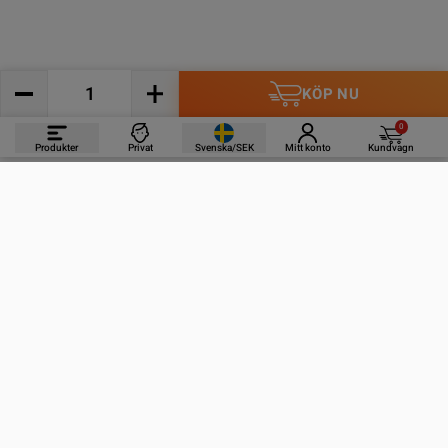
KÖP NU
0
Produkter
Privat
Svenska/SEK
Mitt konto
Kundvagn
PRODUKTER
INFORMATION