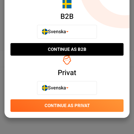
LÄGG TILL I JÄMFÖR
B2B
Svenska
CONTINUE AS B2B
Översikt
Privat
Produktspecifikationer
Svenska
CONTINUE AS PRIVAT