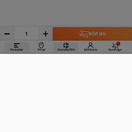
KÖP NU
0
Produkter
Privat
Svenska/SEK
Mitt konto
Kundvagn
PRODUKTER
INFORMATION