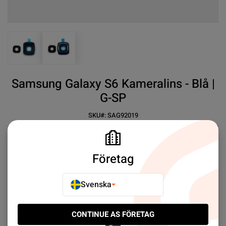
View larger image
View larger image
Samsung Galaxy S6 Kameralins - Blå |
G-SP
SKU#:
SAG92019
SEK 29.00
5
✓ Premium kvalité
Företag
✓ Ta skarpa bilder igen
✓ Enkel att byta
Svenska
Mer information
CONTINUE AS FÖRETAG
E-POSTA TILL EN VÄN