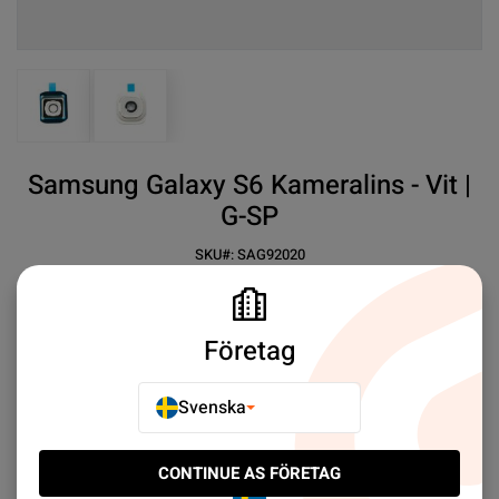
View larger image
View larger image
Samsung Galaxy S6 Kameralins - Vit |
G-SP
SKU#:
SAG92020
SEK 29.00
21
✓ Premium kvalité
Företag
✓ Ta skarpa bilder igen
✓ Enkel att byta
Svenska
Mer information
CONTINUE AS FÖRETAG
E-POSTA TILL EN VÄN