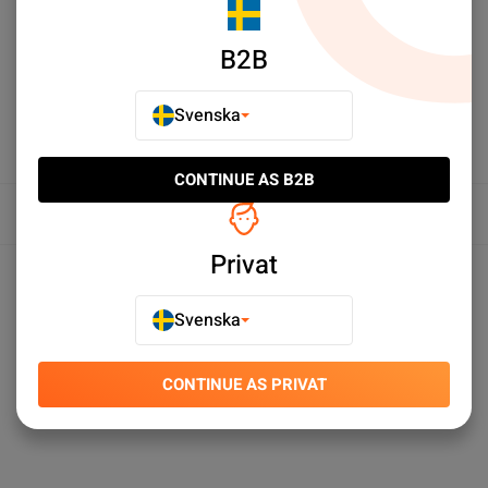
LÄGG TILL I JÄMFÖR
B2B
Svenska
CONTINUE AS B2B
Översikt
Privat
Produktspecifikationer
Svenska
CONTINUE AS PRIVAT