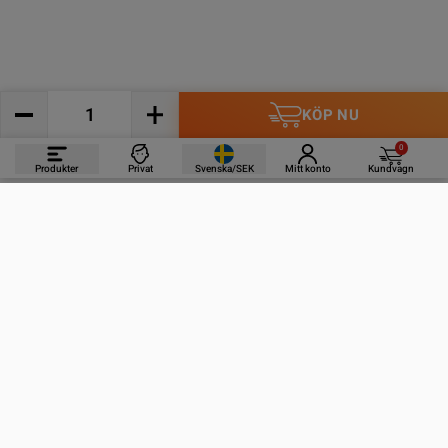
KÖP NU
0
Produkter
Privat
Svenska/SEK
Mitt konto
Kundvagn
PRODUKTER
INFORMATION