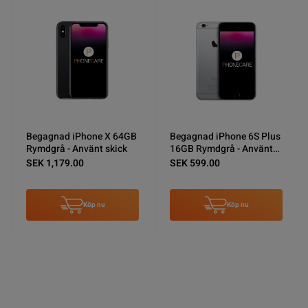
Begagnad iPhone X 64GB
Begagnad iPhone 6S Plus
Rymdgrå - Använt skick
16GB Rymdgrå - Använt
skick
SEK 1,179.00
SEK 599.00
Köp nu
Köp nu