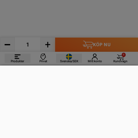
KÖP NU
0
Produkter
Privat
Svenska/SEK
Mitt konto
Kundvagn
PRODUKTER