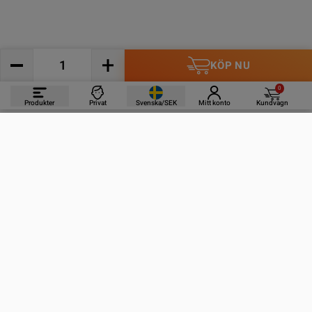
KÖP NU
0
Produkter
Privat
Svenska/SEK
Mitt konto
Kundvagn
PRODUKTER
INFORMATION