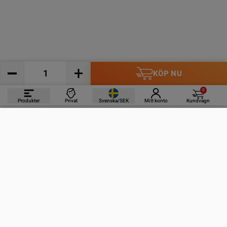
KÖP NU
0
Produkter
Privat
Svenska/SEK
Mitt konto
Kundvagn
PRODUKTER