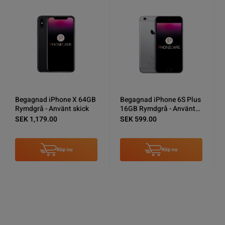
Begagnad iPhone 6S Plus
Begagnad Samsung
16GB Rymdgrå - Använt
Galaxy A40 64GB Svart -
skick
Använt skick
SEK 599.00
SEK 849.00
Köp nu
Köp nu