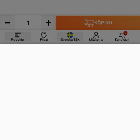
KÖP NU
0
Produkter
Privat
Svenska/SEK
Mitt konto
Kundvagn
PRODUKTER
INFORMATION
KONTAKTA OSS