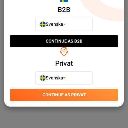
B2B
Svenska
CONTINUE AS B2B
Översikt
Produktspecifikationer
Privat
Svenska
CONTINUE AS PRIVAT