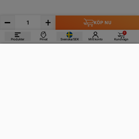
KÖP NU
0
Produkter
Privat
Svenska/SEK
Mitt konto
Kundvagn
PRODUKTER
INFORMATION
KONTAKTA OSS