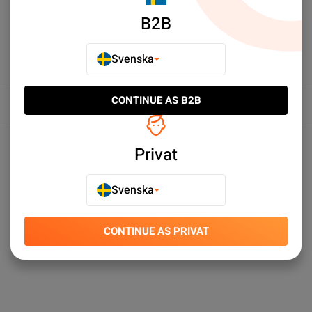
B2B
Svenska
CONTINUE AS B2B
Översikt
Produktspecifikationer
Privat
Svenska
CONTINUE AS PRIVAT