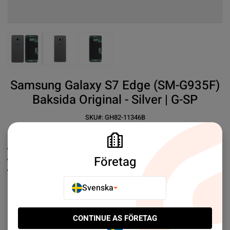
View larger image
View larger image
View larger image
Samsung Galaxy S7 Edge (SM-G935F)
Baksida Original - Silver | G-SP
SKU#:
GH82-11346B
SEK 239.00
6
Ersättningsbaksida
Företag
Samsung
Original
Enkel installation
Svenska
Mer information
CONTINUE AS FÖRETAG
E-POSTA TILL EN VÄN