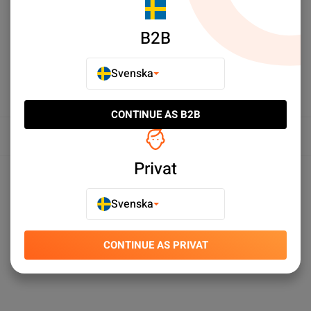
LÄGG TILL I JÄMFÖR
B2B
Svenska
CONTINUE AS B2B
Översikt
Privat
Produktspecifikationer
Svenska
CONTINUE AS PRIVAT