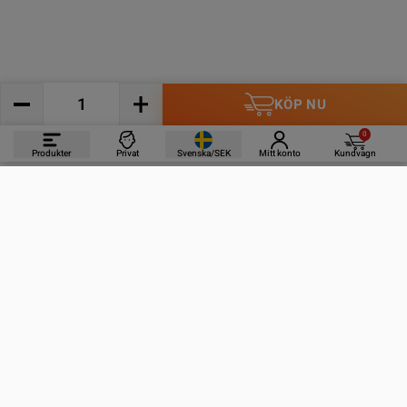
KÖP NU
0
Produkter
Privat
Svenska/SEK
Mitt konto
Kundvagn
PRODUKTER
INFORMATION