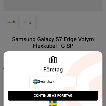
View larger image
View larger image
Samsung Galaxy S7 Edge Volym
Flexkabel | G-SP
SKU#:
SAMG935F42
SEK 29.00
2
Företag
Samsung
Original
Mer information
Svenska
E-POSTA TILL EN VÄN
CONTINUE AS FÖRETAG
LÄGG TILL I JÄMFÖR