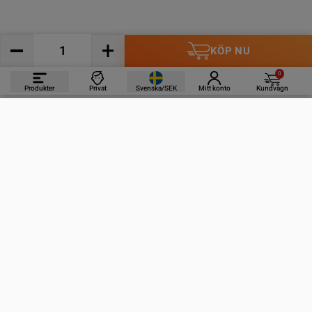
KÖP NU
0
Produkter
Privat
Svenska/SEK
Mitt konto
Kundvagn
PRODUKTER
INFORMATION
KONTAKTA OSS