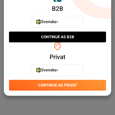
B2B
Svenska
CONTINUE AS B2B
Översikt
Produktspecifikationer
Privat
Svenska
CONTINUE AS PRIVAT