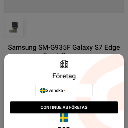
View larger image
Samsung SM-G935F Galaxy S7 Edge
Front Camera
SKU#:
SAMG935F05
SEK 69.00
4
Företag
Samsung
SM-G935F Galaxy S7 Edge Front Camera
Svenska
Mer information
CONTINUE AS FÖRETAG
E-POSTA TILL EN VÄN
LÄGG TILL I JÄMFÖR