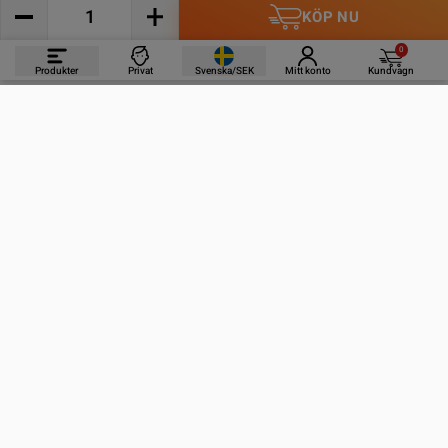
KÖP NU
0
Produkter
Privat
Svenska/SEK
Mitt konto
Kundvagn
PRODUKTER
INFORMATION
KONTAKTA OSS
PRENUMERERA PÅ VÅRA NYHETSBREV