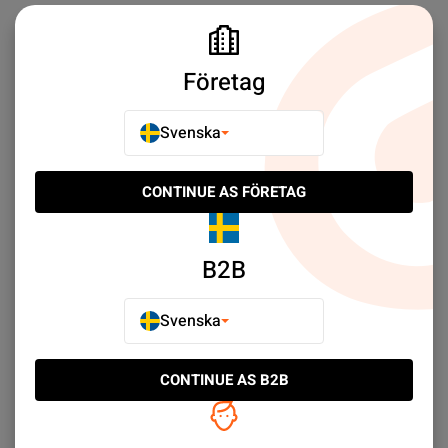
Företag
Ofta Köpt Tillsammans
Svenska
CONTINUE AS FÖRETAG
NY PRODUKT
NY PRODUKT
B2B
Svenska
CONTINUE AS B2B
Samsung Galaxy S8 Plus
Begagnad Samsung
LCD Screen with Frame
Galaxy S8 64GB Grå -