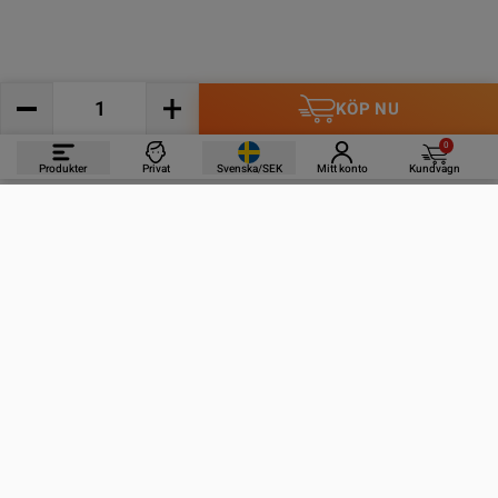
KÖP NU
0
Produkter
Privat
Svenska/SEK
Mitt konto
Kundvagn
PRODUKTER
INFORMATION