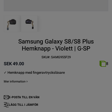
View larger image
View larger image
Samsung Galaxy S8/S8 Plus
Hemknapp - Violett | G-SP
SKU#:
SAMG955F29
SEK 49.00
8
✓ Hemknapp med fingeravtrycksläsare
Mer information
E-POSTA TILL EN VÄN
LÄGG TILL I JÄMFÖR