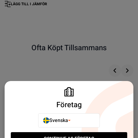
LÄGG TILL I JÄMFÖR
Ofta Köpt Tillsammans
Företag
Svenska