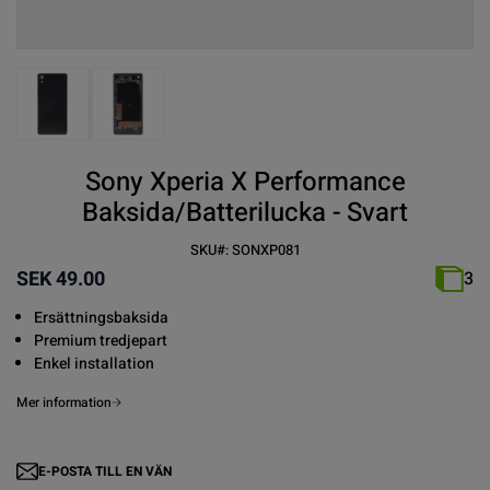
View larger image
View larger image
Sony Xperia X Performance
Baksida/Batterilucka - Svart
SKU#:
SONXP081
SEK 49.00
3
Ersättningsbaksida
Premium tredjepart
Enkel installation
Mer information
E-POSTA TILL EN VÄN