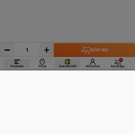
KÖP NU
0
Produkter
Privat
Svenska/SEK
Mitt konto
Kundvagn
PRODUKTER