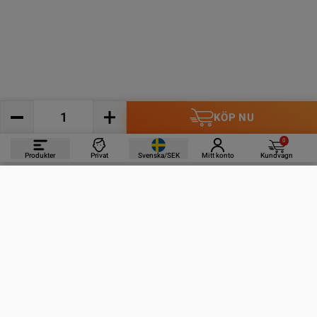
KÖP NU
0
Produkter
Privat
Svenska/SEK
Mitt konto
Kundvagn
PRODUKTER