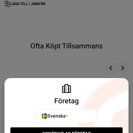
LÄGG TILL I JÄMFÖR
Ofta Köpt Tillsammans
Företag
Svenska