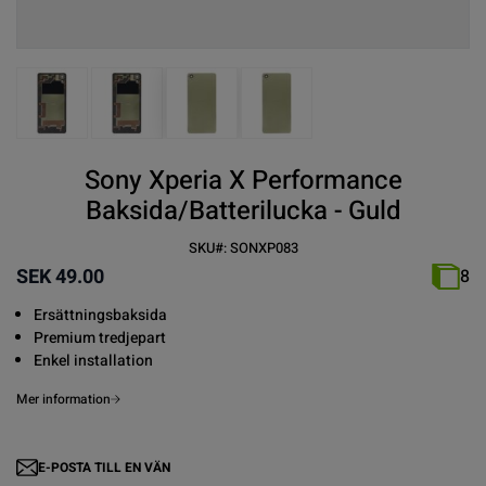
View larger image
View larger image
View larger image
View larger image
Sony Xperia X Performance
Baksida/Batterilucka - Guld
SKU#:
SONXP083
SEK 49.00
8
Ersättningsbaksida
Premium tredjepart
Enkel installation
Mer information
E-POSTA TILL EN VÄN