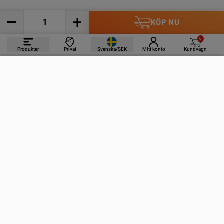
KÖP NU
0
Produkter
Privat
Svenska/SEK
Mitt konto
Kundvagn
PRODUKTER
INFORMATION
KONTAKTA OSS