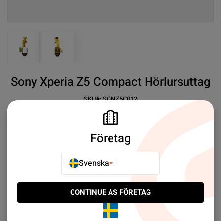
View larger image
View larger image
Sony Xperia Z5 Compact Hörlursuttag
SKU#:
SONZ5C012
SEK 49.00
5
Sony Xperia Z5 Compact Audio Flex
Företag
Mer information
Svenska
E-POSTA TILL EN VÄN
CONTINUE AS FÖRETAG
LÄGG TILL I JÄMFÖR