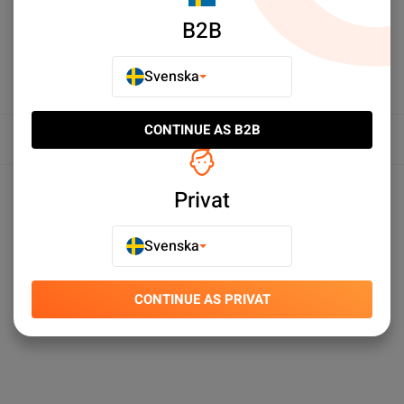
B2B
Svenska
CONTINUE AS B2B
Översikt
Produktspecifikationer
Privat
Svenska
CONTINUE AS PRIVAT