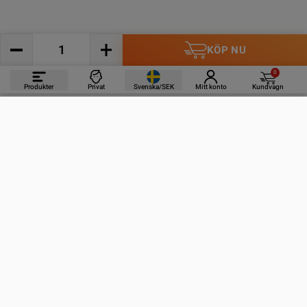
KÖP NU
0
Produkter
Privat
Svenska/SEK
Mitt konto
Kundvagn
PRODUKTER
INFORMATION
KONTAKTA OSS