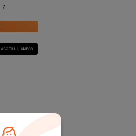
7
U
LÄGG TILL I JÄMFÖR