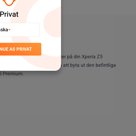
Privat
nska
NUE AS PRIVAT
för Wi-Fi och nätverkssignaler på din Xperia Z5
abil signalanslutning. Genom att byta ut den befintliga
Z5 Premium.