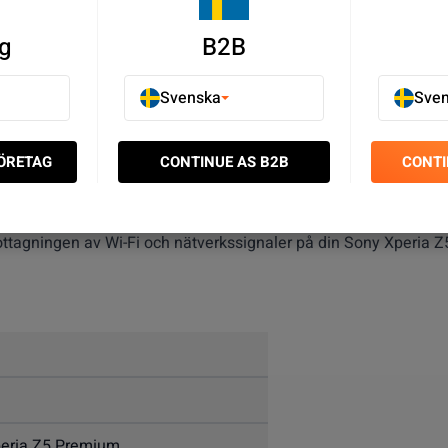
g
B2B
Svenska
Sve
FÖRETAG
CONTINUE AS B2B
CONTI
el som används för att förbättra eller återställa anslutningen 
ten och spelar en viktig roll i att säkerställa en stark och st
ttagningen av Wi-Fi och nätverkssignaler på din Sony Xperia 
eria Z5 Premium