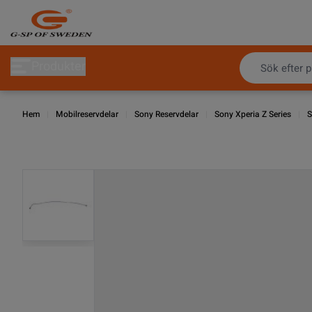
Hoppa till innehållet
Produkter
Hem
|
Mobilreservdelar
|
Sony Reservdelar
|
Sony Xperia Z Series
|
S
View larger image