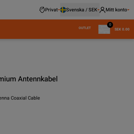
Privat
Svenska / SEK
Mitt konto
0
OUTLET
SEK 0.00
emium Antennkabel
enna Coaxial Cable