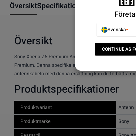
Översikt
Specifikationer
Företa
Svenska
Översikt
CONTINUE AS 
Sony Xperia Z5 Premium Antennkabel är en ersättningskab
Premium. Denna specifika antennkabel är designad för enhe
antennkabeln med denna ersättning kan du förbättra mo
Produktspecifikationer
Produktvariant
Antenn
Produktmärke
Sony
Passar till
Sony Xp