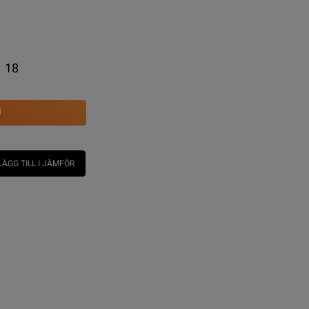
18
U
LÄGG TILL I JÄMFÖR