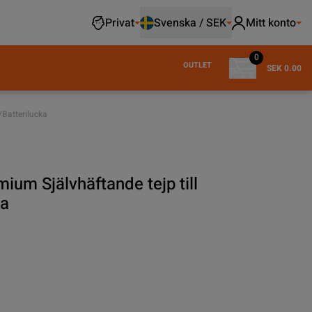
Privat
Svenska / SEK
Mitt konto
0
OUTLET
SEK 0.00
/Batterilucka
ium Självhäftande tejp till
ka