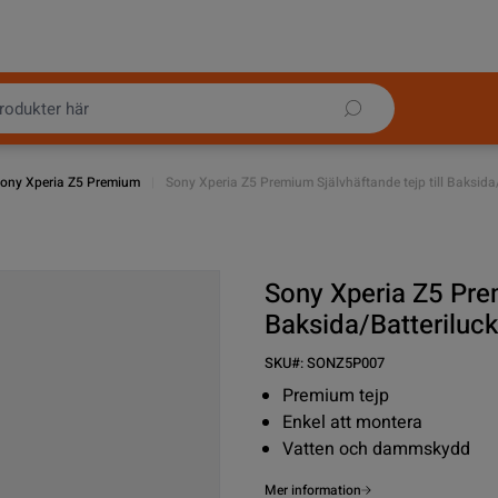
ony Xperia Z5 Premium
|
Sony Xperia Z5 Premium Självhäftande tejp till Baksida
Sony Xperia Z5 Prem
Baksida/Batteriluc
SKU#:
SONZ5P007
Premium tejp
Enkel att montera
Vatten och dammskydd
Mer information