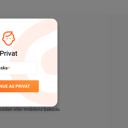
Privat
nska
tta fast ordentligt.
NUE AS PRIVAT
ksidan eller mobilens baksida.