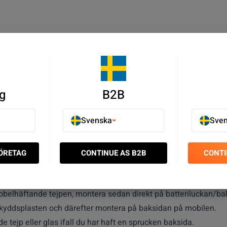
g
B2B
Svenska
Sve
et monteras en dubbelhäftande tejp för att batteriluckan ska si
skyddad mot damm och fukt.
FÖRETAG
CONTINUE AS B2B
CONTI
m anpassad efter varje modell.
bbelhäftande tejpen, montera sedan direkt på batteriluckan/ba
v skyddsplasten och därefter montera på baksidan på mobilen.
 tejp eller glas ifall du har haft en sprucken baksida.