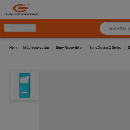
Hoppa till innehållet
Produkter
Hem
|
Mobilreservdelar
|
Sony Reservdelar
|
Sony Xperia Z Series
|
S
View larger image