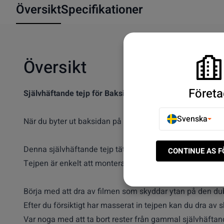
Översikt
Specifikationer
Översikt
Företa
Självhäftande tejp för Baksida till Sony Xperia Z5
Svenska
När du byter ut baksidan på din Sony Xperia Z5 behöver d
Denna självhäftande tejp tätar baksidan så att den är 
CONTINUE AS 
Tejpen är enkelt att montera och har en perfekt passfor
Börja med att dra av filmen som skyddar ytan på den du
Efter du försiktigt har masserat in tejpen kan du dra a
Var noga med att ta bort rester från gammal självhäftande