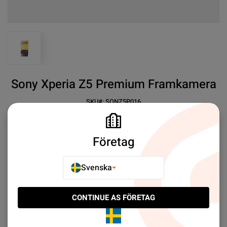
View larger image
Sony Xperia Z5 Premium Framkamera
SKU#:
SONZ5P016
SEK 29.00
7
Sony Xperia Z5 Premium Framkamera
Företag
Mer information
Svenska
E-POSTA TILL EN VÄN
CONTINUE AS FÖRETAG
LÄGG TILL I JÄMFÖR