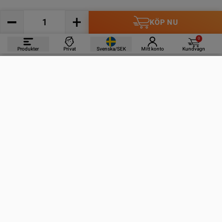
KÖP NU
0
Produkter
Privat
Svenska/SEK
Mitt konto
Kundvagn
PRODUKTER
INFORMATION
KONTAKTA OSS