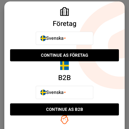
Företag
Ofta Köpt Tillsammans
Svenska
CONTINUE AS FÖRETAG
B2B
Svenska
CONTINUE AS B2B
Phone 6S Plus Strömmed
iPhone 6S Plus
iPhon
åsknapp Flexkontakt
Volymknappar Flexkabel
Laddk