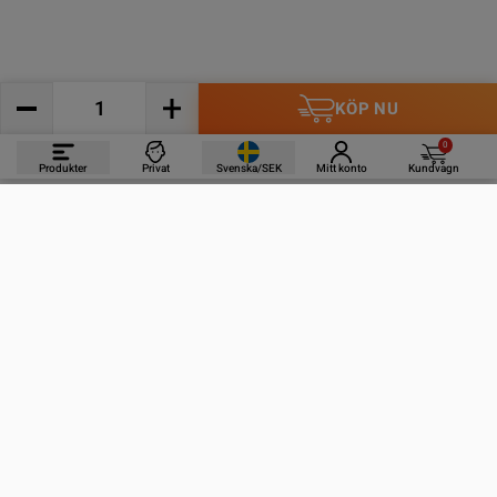
KÖP NU
0
Produkter
Privat
Svenska/SEK
Mitt konto
Kundvagn
PRODUKTER
INFORMATION