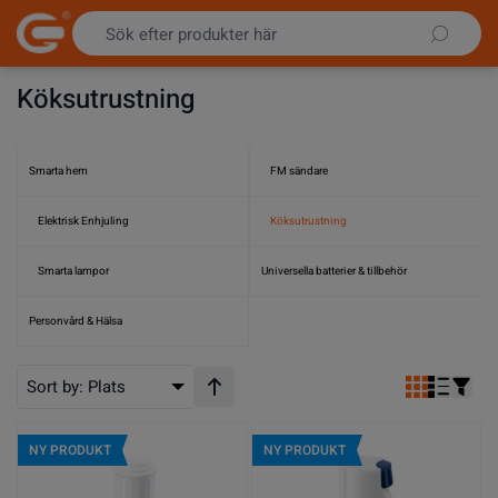
Hoppa till innehållet
Köksutrustning
Smarta hem
FM sändare
Elektrisk Enhjuling
Köksutrustning
Smarta lampor
Universella batterier & tillbehör
Personvård & Hälsa
Sort by:
Plats
Stigande ordning
NY PRODUKT
NY PRODUKT