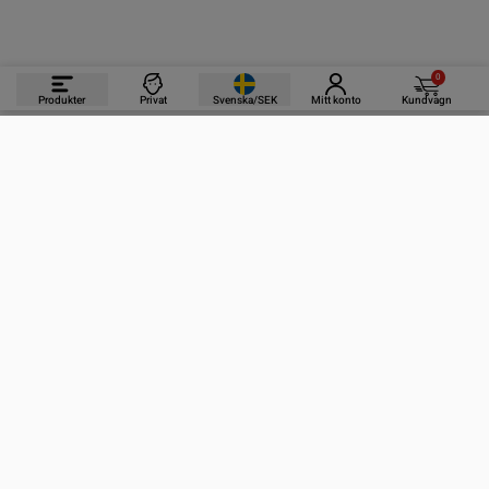
0
Produkter
Privat
Svenska/SEK
Mitt konto
Kundvagn
PRODUKTER
INFORMATION
KONTAKTA OSS