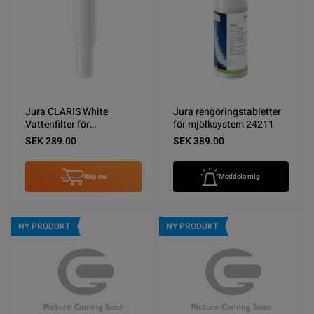
Jura CLARIS White
Jura rengöringstabletter
Vattenfilter för
för mjölksystem 24211
Kaffemaskiner
SEK 289.00
SEK 389.00
Köp nu
Meddela mig
NY PRODUKT
NY PRODUKT