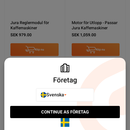
Jura Reglermodul för
Motor för Utlopp - Passar
Kaffemaskiner
Jura Kaffemaskiner
SEK 979.00
SEK 1,059.00
Köp nu
Köp nu
NY PRODUKT
NY PRODUKT
Företag
Svenska
CONTINUE AS FÖRETAG
Reparationskit för Jura
Packning för Bryggekolv -