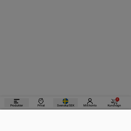
0
Produkter
Privat
Svenska/SEK
Mitt konto
Kundvagn