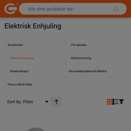
Hoppa till innehållet
Elektrisk Enhjuling
Smarta hem
FM sändare
Elektrisk Enhjuling
Köksutrustning
Smarta lampor
Universella batterier & tillbehör
Personvård & Hälsa
Sort by:
Plats
Stigande ordning