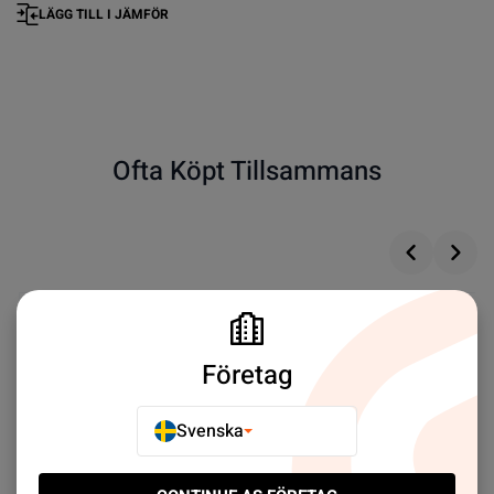
LÄGG TILL I JÄMFÖR
Ofta Köpt Tillsammans
Företag
Svenska