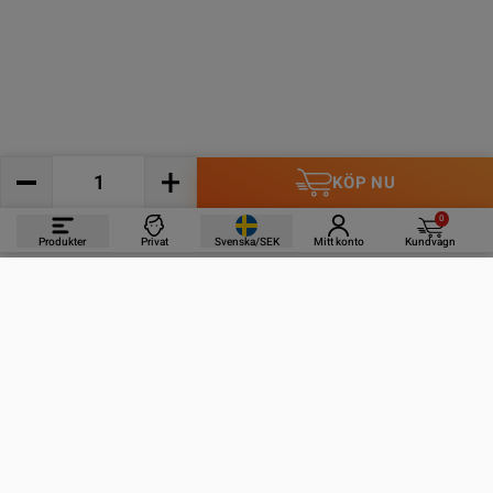
KÖP NU
0
Produkter
Privat
Svenska/SEK
Mitt konto
Kundvagn
PRODUKTER