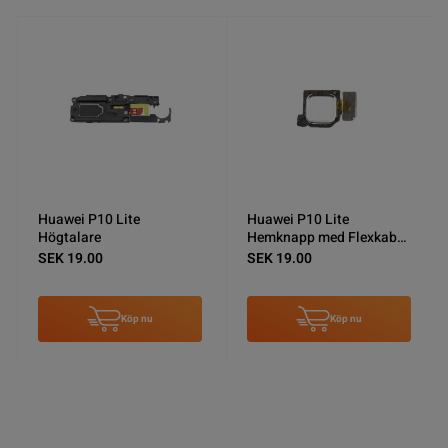
Huawei P10 Lite
Huawei P10 Lite
Högtalare
Hemknapp med Flexkabel
- Vit
SEK 19.00
SEK 19.00
Köp nu
Köp nu