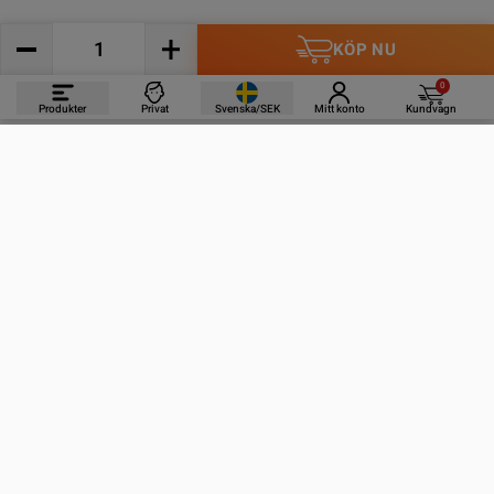
KÖP NU
0
Produkter
Privat
Svenska/SEK
Mitt konto
Kundvagn
PRODUKTER
INFORMATION
KONTAKTA OSS