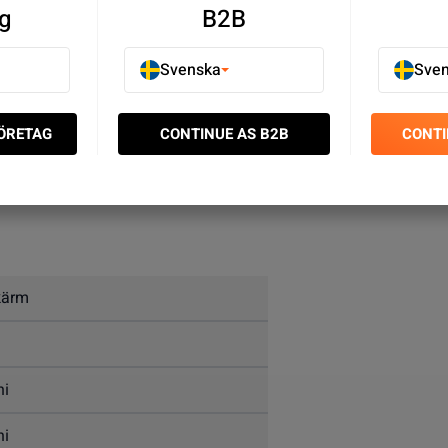
g
B2B
Svenska
Sve
FÖRETAG
CONTINUE AS B2B
CONTI
kärm
ni
ni