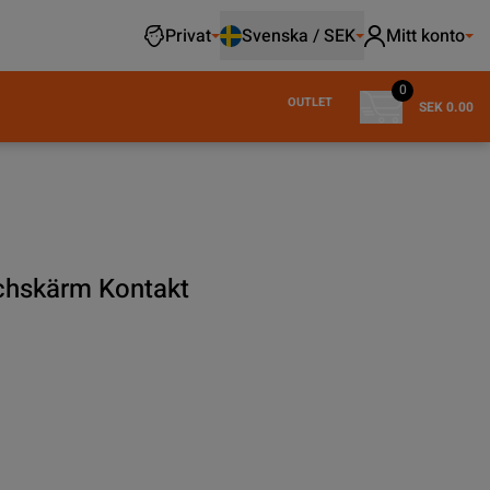
Privat
Svenska / SEK
Mitt konto
0
OUTLET
SEK 0.00
chskärm Kontakt