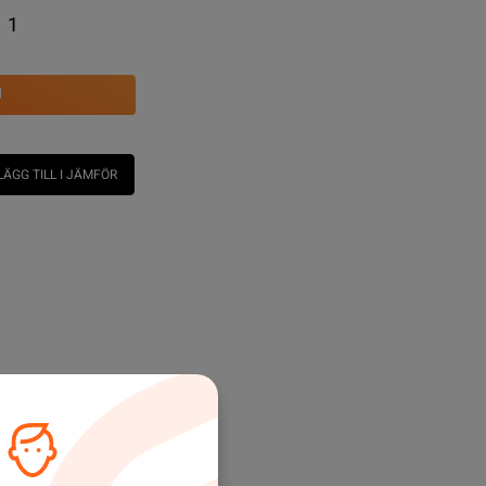
1
U
LÄGG TILL I JÄMFÖR