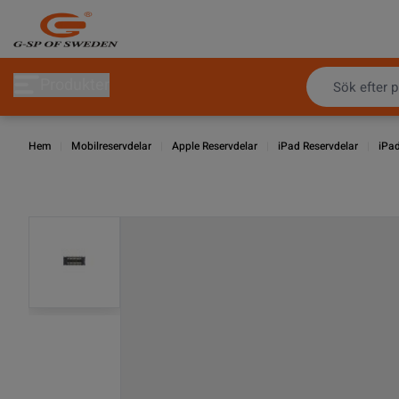
Hoppa till innehållet
Produkter
Hem
|
Mobilreservdelar
|
Apple Reservdelar
|
iPad Reservdelar
|
iPa
View larger image