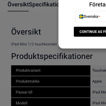
Företa
Översikt
Specifikationer
Svenska
Översikt
CONTINUE AS 
iPad Mini 1/2 touchkontakt
Produktspecifikationer
Produktvariant
Touchs
Produktmärke
Apple
Passar till
iPad Mi
Modell
iPad Mi