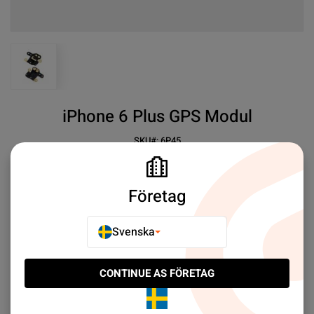
View larger image
iPhone 6 Plus GPS Modul
SKU#:
6P45
SEK 19.00
3
iPhone 6 Plus GPS
Företag
Mer information
Svenska
E-POSTA TILL EN VÄN
CONTINUE AS FÖRETAG
LÄGG TILL I JÄMFÖR