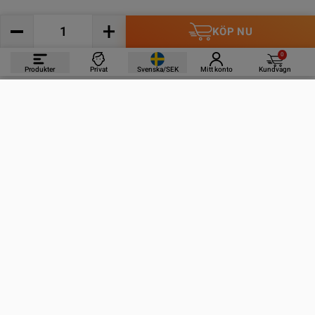
KÖP NU
0
Produkter
Privat
Svenska/SEK
Mitt konto
Kundvagn
PRODUKTER
INFORMATION
KONTAKTA OSS