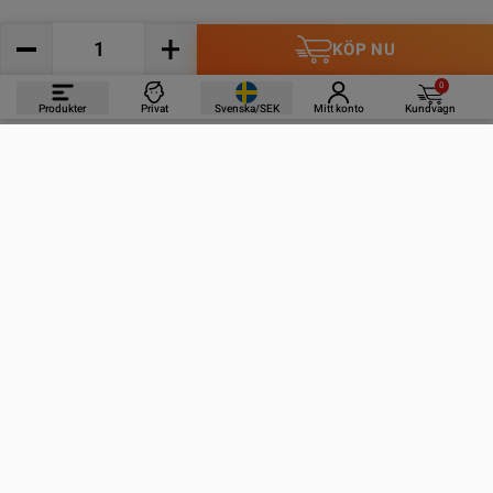
KÖP NU
0
Produkter
Privat
Svenska/SEK
Mitt konto
Kundvagn
PRODUKTER
INFORMATION
KONTAKTA OSS