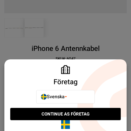
View larger image
View larger image
iPhone 6 Antennkabel
SKU#:
6G47
SEK 19.00
30+
iPhone 6 Antenna
Företag
Mer information
Svenska
E-POSTA TILL EN VÄN
CONTINUE AS FÖRETAG
LÄGG TILL I JÄMFÖR