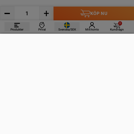
KÖP NU
0
Produkter
Privat
Svenska/SEK
Mitt konto
Kundvagn
PRODUKTER
INFORMATION
KONTAKTA OSS