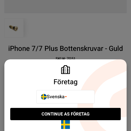
View larger image
iPhone 7/7 Plus Bottenskruvar - Guld
SKU#:
7G51
SEK 19.00
30+
iPhone 7/7 Plus Charging Port Screw Set Gold
Företag
Mer information
Svenska
E-POSTA TILL EN VÄN
CONTINUE AS FÖRETAG
LÄGG TILL I JÄMFÖR